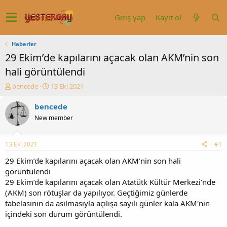
Giriş yap
Kayıt ol
Haberler
29 Ekim’de kapılarını açacak olan AKM’nin son
hali görüntülendi
K
B
bencede
13 Eki 2021
o
a
n
ş
bencede
u
l
New member
y
a
u
n
b
g
13 Eki 2021
#1
a
ı
ş
ç
29 Ekim’de kapılarını açacak olan AKM’nin son hali
l
t
görüntülendi
a
a
29 Ekim’de kapılarını açacak olan Atatütk Kültür Merkezi’nde
t
r
(AKM) son rötuşlar da yapılıyor. Geçtiğimiz günlerde
a
i
tabelasının da asılmasıyla açılışa sayılı günler kala AKM'nin
n
h
içindeki son durum görüntülendi.
i