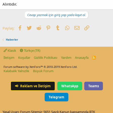
Alıntıdır.
Cevap yazmak için giriş yap yada kayıt ol.
Facebook
Twitter
Reddit
Pinterest
Tumblr
WhatsApp
E-posta
Link
Paylaş:
Haberler
Klasik
Türkçe (TR)
İletişim
Koşullar
Gizlilik Politikası
Yardım
Anasayfa
R
S
S
Forum software by XenForo™
© 2010-2019 XenForo Ltd.
Kalabalık Yalnızlık
Büyük Forum
📢
Reklam ve İletişim
WhatsApp
Teams
Telegram
Yasal Uyarı: Forum Sitemiz; 5651 Sayılı Kanun kapsamında BTK