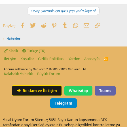
Cevap yazmak için giriş yap yada kayıt ol.
Facebook
Twitter
Reddit
Pinterest
Tumblr
WhatsApp
E-posta
Link
Paylaş:
Haberler
Klasik
Türkçe (TR)
İletişim
Koşullar
Gizlilik Politikası
Yardım
Anasayfa
R
S
S
Forum software by XenForo™
© 2010-2019 XenForo Ltd.
Kalabalık Yalnızlık
Büyük Forum
📢
Reklam ve İletişim
WhatsApp
Teams
Telegram
Yasal Uyarı: Forum Sitemiz; 5651 Sayılı Kanun kapsamında BTK
tarafından onaylı Yer Sağlayıcı'dır. Bu sebeple içerikleri kontrol etme ya