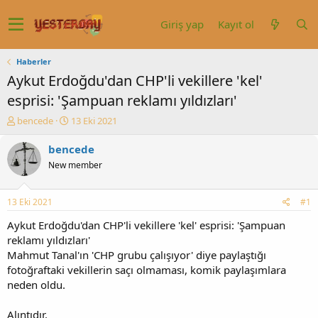
Giriş yap
Kayıt ol
Haberler
Aykut Erdoğdu'dan CHP'li vekillere 'kel'
esprisi: 'Şampuan reklamı yıldızları'
K
B
bencede
13 Eki 2021
o
a
n
ş
bencede
u
l
New member
y
a
u
n
b
g
13 Eki 2021
#1
a
ı
ş
ç
Aykut Erdoğdu'dan CHP'li vekillere 'kel' esprisi: 'Şampuan
l
t
reklamı yıldızları'
a
a
Mahmut Tanal'ın 'CHP grubu çalışıyor' diye paylaştığı
t
r
fotoğraftaki vekillerin saçı olmaması, komik paylaşımlara
a
i
neden oldu.
n
h
i
Alıntıdır.