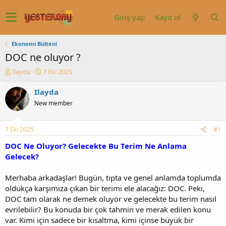
Giriş yap
Kayıt ol
Ekonomi Bülteni
DOC ne oluyor ?
K
B
Ilayda
7 Eki 2025
o
a
n
ş
Ilayda
u
l
New member
y
a
u
n
b
g
7 Eki 2025
#1
a
ı
ş
ç
DOC Ne Oluyor? Gelecekte Bu Terim Ne Anlama
l
t
Gelecek?
a
a
t
r
Merhaba arkadaşlar! Bugün, tıpta ve genel anlamda toplumda
a
i
oldukça karşımıza çıkan bir terimi ele alacağız: DOC. Peki,
n
h
DOC tam olarak ne demek oluyor ve gelecekte bu terim nasıl
i
evrilebilir? Bu konuda bir çok tahmin ve merak edilen konu
var. Kimi için sadece bir kısaltma, kimi içinse büyük bir