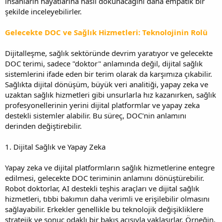
insanların hayatlarına nasıl dokunacağını daha empatik bir
şekilde inceleyebilirler.
Gelecekte DOC ve Sağlık Hizmetleri: Teknolojinin Rolü
Dijitalleşme, sağlık sektöründe devrim yaratıyor ve gelecekte
DOC terimi, sadece "doktor" anlamında değil, dijital sağlık
sistemlerini ifade eden bir terim olarak da karşımıza çıkabilir.
Sağlıkta dijital dönüşüm, büyük veri analitiği, yapay zeka ve
uzaktan sağlık hizmetleri gibi unsurlarla hız kazanırken, sağlık
profesyonellerinin yerini dijital platformlar ve yapay zeka
destekli sistemler alabilir. Bu süreç, DOC'nin anlamını
derinden değiştirebilir.
1. Dijital Sağlık ve Yapay Zeka
Yapay zeka ve dijital platformların sağlık hizmetlerine entegre
edilmesi, gelecekte DOC teriminin anlamını dönüştürebilir.
Robot doktorlar, AI destekli teşhis araçları ve dijital sağlık
hizmetleri, tıbbi bakımın daha verimli ve erişilebilir olmasını
sağlayabilir. Erkekler genellikle bu teknolojik değişikliklere
stratejik ve sonuç odaklı bir bakış açısıyla yaklaşırlar. Örneğin,