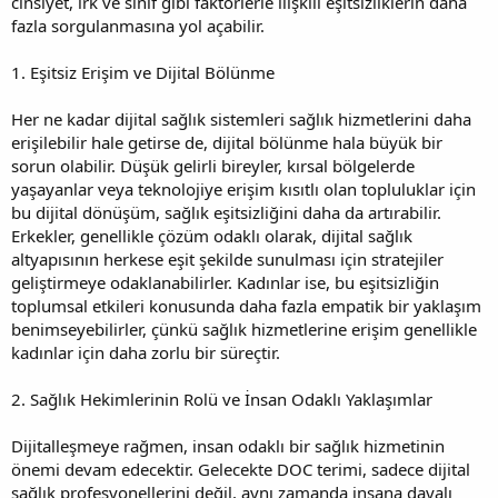
cinsiyet, ırk ve sınıf gibi faktörlerle ilişkili eşitsizliklerin daha
fazla sorgulanmasına yol açabilir.
1. Eşitsiz Erişim ve Dijital Bölünme
Her ne kadar dijital sağlık sistemleri sağlık hizmetlerini daha
erişilebilir hale getirse de, dijital bölünme hala büyük bir
sorun olabilir. Düşük gelirli bireyler, kırsal bölgelerde
yaşayanlar veya teknolojiye erişim kısıtlı olan topluluklar için
bu dijital dönüşüm, sağlık eşitsizliğini daha da artırabilir.
Erkekler, genellikle çözüm odaklı olarak, dijital sağlık
altyapısının herkese eşit şekilde sunulması için stratejiler
geliştirmeye odaklanabilirler. Kadınlar ise, bu eşitsizliğin
toplumsal etkileri konusunda daha fazla empatik bir yaklaşım
benimseyebilirler, çünkü sağlık hizmetlerine erişim genellikle
kadınlar için daha zorlu bir süreçtir.
2. Sağlık Hekimlerinin Rolü ve İnsan Odaklı Yaklaşımlar
Dijitalleşmeye rağmen, insan odaklı bir sağlık hizmetinin
önemi devam edecektir. Gelecekte DOC terimi, sadece dijital
sağlık profesyonellerini değil, aynı zamanda insana dayalı