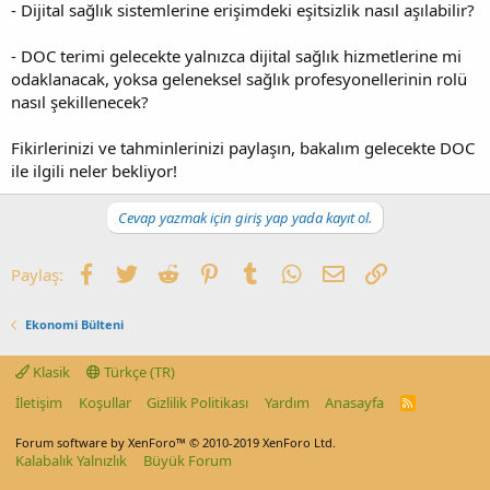
- Dijital sağlık sistemlerine erişimdeki eşitsizlik nasıl aşılabilir?
- DOC terimi gelecekte yalnızca dijital sağlık hizmetlerine mi
odaklanacak, yoksa geleneksel sağlık profesyonellerinin rolü
nasıl şekillenecek?
Fikirlerinizi ve tahminlerinizi paylaşın, bakalım gelecekte DOC
ile ilgili neler bekliyor!
Cevap yazmak için giriş yap yada kayıt ol.
Facebook
Twitter
Reddit
Pinterest
Tumblr
WhatsApp
E-posta
Link
Paylaş:
Ekonomi Bülteni
Klasik
Türkçe (TR)
İletişim
Koşullar
Gizlilik Politikası
Yardım
Anasayfa
R
S
S
Forum software by XenForo™
© 2010-2019 XenForo Ltd.
Kalabalık Yalnızlık
Büyük Forum