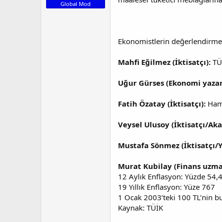
a
a
Global Mod
t
r
a
i
n
h
i
Ekonomistlerin değerlendirmel
Mahfi Eğilmez (İktisatçı):
TÜ
Uğur Gürses (Ekonomi yazar
Fatih Özatay (İktisatçı):
Hamd
Veysel Ulusoy (İktisatçı/A
Mustafa Sönmez (İktisatçı/Y
Murat Kubilay (Finans uzma
12 Aylık Enflasyon: Yüzde 54,4
19 Yıllık Enflasyon: Yüze 767
1 Ocak 2003’teki 100 TL’nin b
Kaynak: TÜİK