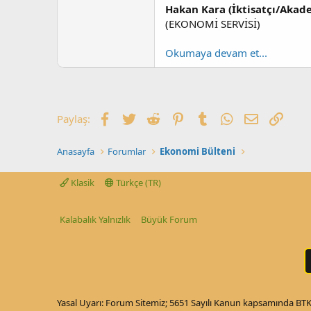
Hakan Kara (İktisatçı/Akad
(EKONOMİ SERVİSİ)
Okumaya devam et...
Facebook
Twitter
Reddit
Pinterest
Tumblr
WhatsApp
E-posta
Link
Paylaş:
Anasayfa
Forumlar
Ekonomi Bülteni
Klasik
Türkçe (TR)
Kalabalık Yalnızlık
Büyük Forum
Yasal Uyarı: Forum Sitemiz; 5651 Sayılı Kanun kapsamında BTK t