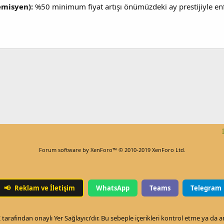
emisyen):
%50 minimum fiyat artışı önümüzdeki ay prestijiyle enf
Forum software by XenForo™
© 2010-2019 XenForo Ltd.
📢
Reklam ve İletişim
WhatsApp
Teams
Telegram
arafından onaylı Yer Sağlayıcı'dır. Bu sebeple içerikleri kontrol etme ya da 