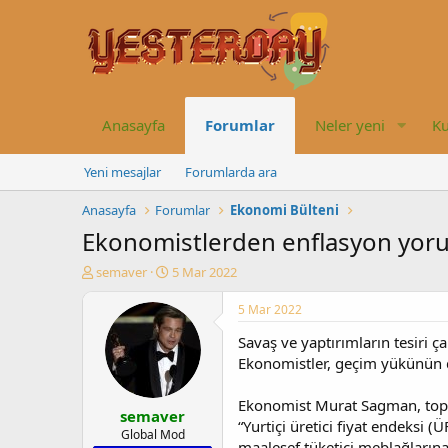
Anasayfa
Forumlar
Neler yeni
Ku
Yeni mesajlar
Forumlarda ara
Anasayfa
Forumlar
Ekonomi Bülteni
Ekonomistlerden enflasyon yorum
K
B
semaver
5 Mar 2022
o
a
n
ş
5 Mar 2022
u
l
Savaş ve yaptırımların tesiri 
y
a
u
n
Ekonomistler, geçim yükünün da
b
g
a
ı
Ekonomist Murat Sagman, toplu
semaver
ş
ç
“Yurtiçi üretici fiyat endeksi (Ü
l
t
Global Mod
maalesef tüketici meblağları