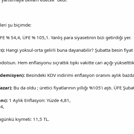
eri şu biçimde:
FE % 54,4, ÜFE % 105,1. Yanlış para siyasetinin bizi getirdiği yer.
ı):
Hangi yoksul-orta gelirli buna dayanabilir? Şubatta besin fiyat a
olsun. Hem enflasyonu sıçrattık tıpkı vakitte cari açığı yükselttik
kademisyen):
Besindeki KDV indirimi enflasyon oranını aylık bazda 
azar):
Bu da oldu ; üretici fiyatlarının yıllığı %105’i aştı. ÜFE Şub
nı):
1 Aylık Enflasyon: Yüzde 4,81,
4,
ugünkü kıymeti: 11,5 TL.