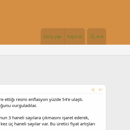
Giriş yap
Kayıt ol
Ara
#1
 ettiğı resmi enflasyon yüzde 54’e ulaştı.
uğunu vurguladılar.
 3 haneli sayılara çıkmasını işaret ederek,
kez üç haneli sayılar var. Bu üretici fiyat artışları