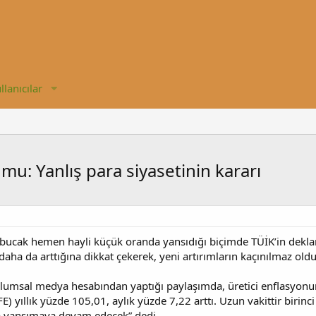
llanıcılar
u: Yanlış para siyasetinin kararı
çabucak hemen hayli küçük oranda yansıdığı biçimde TÜİK’in deklare
ha da arttığına dikkat çekerek, yeni artırımların kaçınılmaz old
msal medya hesabından yaptığı paylaşımda, üretici enflasyonunun
FE) yıllık yüzde 105,01, aylık yüzde 7,22 arttı. Uzun vakittir birinci 
na yansımaya devam edecek” dedi.