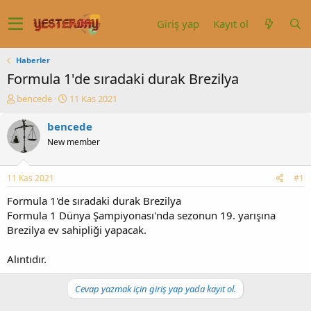
Giriş yap
Kayıt ol
Haberler
Formula 1'de sıradaki durak Brezilya
K
B
bencede
11 Kas 2021
o
a
n
ş
bencede
u
l
New member
y
a
u
n
b
g
11 Kas 2021
#1
a
ı
ş
ç
Formula 1'de sıradaki durak Brezilya
l
t
Formula 1 Dünya Şampiyonası'nda sezonun 19. yarışına
a
a
Brezilya ev sahipliği yapacak.
t
r
a
i
Alıntıdır.
n
h
i
Cevap yazmak için giriş yap yada kayıt ol.