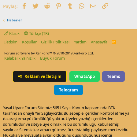
Facebook
Twitter
Reddit
Pinterest
Tumblr
WhatsApp
E-posta
Link
Paylaş:
Haberler
Klasik
Türkçe (TR)
İletişim
Koşullar
Gizlilik Politikası
Yardım
Anasayfa
R
S
S
Forum software by XenForo™
© 2010-2019 XenForo Ltd.
Kalabalık Yalnızlık
Büyük Forum
📢
Reklam ve İletişim
WhatsApp
Teams
Telegram
Yasal Uyarı: Forum Sitemiz; 5651 Sayılı Kanun kapsamında BTK
tarafından onaylı Yer Sağlayıcı'dır. Bu sebeple içerikleri kontrol etme ya
da araştırma yükümlülüğü yoktur. Üyeler yazdığı içeriklerden
sorumludur ve siteye üye olmak ile bu sorumluluğu kabul etmiş
sayılırlar. Sitemiz kar amacı gütmez, ücretsiz bilgi paylaşım merkezidir.
Hukuka ve mevzuata aykırı olduğunu düşündüğünüz içeriği