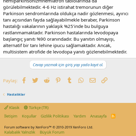
hemiparkinsonizmhemiatrofi tablolarında da
görülebilmektedir. 4-6 Hz istirahat tremorunun diğer
Parkinson sendromlarında oldukça nadir gözlenmesi, ayırıcı
tanı açısından fayda sağlayabilmekle beraber, Parkinson
hastalığı vakalarının yaklaşık %25’inde bu bulguya
rastlanmamaktadır. Parkinson hastalarında levodopaya
başlangıç yanıtı %90 oranındadır. Bu yanıtın olmayışı,
alternatif bir tanı lehine ipucu sağlamaktadır. Ancak,
multisistem atrofide de levodopa yanıtı gözlenebilmektedir.
Cevap yazmak için giriş yap yada kayıt ol.
Facebook
Twitter
Reddit
Pinterest
Tumblr
WhatsApp
E-posta
Link
Paylaş:
Hastalıklar
Klasik
Türkçe (TR)
İletişim
Koşullar
Gizlilik Politikası
Yardım
Anasayfa
R
S
S
Forum software by XenForo™
© 2010-2019 XenForo Ltd.
Kalabalık Yalnızlık
Büyük Forum