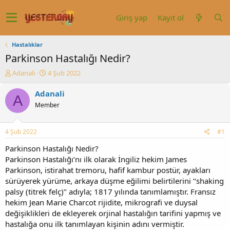
Giriş yap
Kayıt ol
Hastalıklar
Parkinson Hastalığı Nedir?
K
B
Adanali
4 Şub 2022
o
a
n
ş
Adanali
A
u
l
Member
y
a
u
n
b
g
4 Şub 2022
#1
a
ı
ş
ç
Parkinson Hastalığı Nedir?
l
t
Parkinson Hastalığı’nı ilk olarak İngiliz hekim James
a
a
Parkinson, istirahat tremoru, hafif kambur postür, ayakları
t
r
sürüyerek yürüme, arkaya düşme eğilimi belirtilerini ‘‘shaking
a
i
palsy (titrek felç)’’ adıyla; 1817 yılında tanımlamıştır. Fransız
n
h
hekim Jean Marie Charcot rijidite, mikrografi ve duysal
i
değişiklikleri de ekleyerek orjinal hastalığın tarifini yapmış ve
hastalığa onu ilk tanımlayan kişinin adını vermiştir.