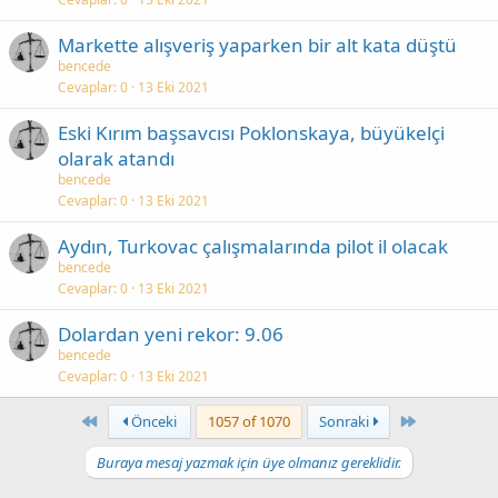
Markette alışveriş yaparken bir alt kata düştü
bencede
Cevaplar
0
13 Eki 2021
Eski Kırım başsavcısı Poklonskaya, büyükelçi
olarak atandı
bencede
Cevaplar
0
13 Eki 2021
Aydın, Turkovac çalışmalarında pilot il olacak
bencede
Cevaplar
0
13 Eki 2021
Dolardan yeni rekor: 9.06
bencede
Cevaplar
0
13 Eki 2021
First
Last
Önceki
1057 of 1070
Sonraki
Buraya mesaj yazmak için üye olmanız gereklidir.