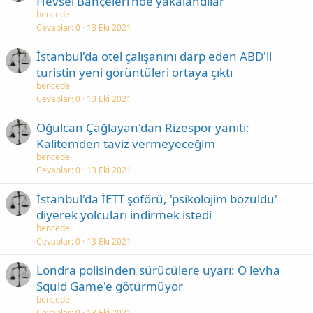
Hevsel Bahçeleri'nde yakalandılar
bencede
Cevaplar
0
13 Eki 2021
İstanbul'da otel çalışanını darp eden ABD'li
turistin yeni görüntüleri ortaya çıktı
bencede
Cevaplar
0
13 Eki 2021
Oğulcan Çağlayan'dan Rizespor yanıtı:
Kalitemden taviz vermeyeceğim
bencede
Cevaplar
0
13 Eki 2021
İstanbul'da İETT şoförü, 'psikolojim bozuldu'
diyerek yolcuları indirmek istedi
bencede
Cevaplar
0
13 Eki 2021
Londra polisinden sürücülere uyarı: O levha
Squid Game'e götürmüyor
bencede
Cevaplar
0
13 Eki 2021