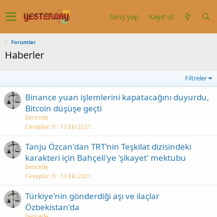
Giriş yap
Kayıt ol
Forumlar
Haberler
Filtreler
Binance yuan işlemlerini kapatacağını duyurdu,
Bitcoin düşüşe geçti
bencede
Cevaplar
0
13 Eki 2021
Tanju Özcan'dan TRT'nin Teşkilat dizisindeki
karakteri için Bahçeli'ye 'şikayet' mektubu
bencede
Cevaplar
0
13 Eki 2021
Türkiye'nin gönderdiği aşı ve ilaçlar
Özbekistan'da
bencede