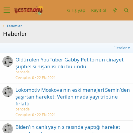
Giriş yap
Kayıt ol
Forumlar
Haberler
Filtreler
Öldürülen YouTuber Gabby Petito'nun cinayet
şüphelisi nişanlısı ölü bulundu
bencede
Cevaplar
0
22 Eki 2021
Lokomotiv Moskova'nın eski menajeri Semin'den
şaşırtan hareket: Verilen madalyayı tribüne
fırlattı
bencede
Cevaplar
0
22 Eki 2021
Biden'ın canlı yayın sırasında yaptığı hareket