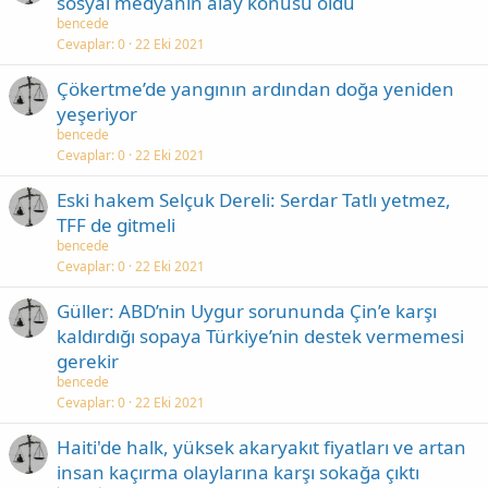
sosyal medyanın alay konusu oldu
bencede
Cevaplar
0
22 Eki 2021
Çökertme’de yangının ardından doğa yeniden
yeşeriyor
bencede
Cevaplar
0
22 Eki 2021
Eski hakem Selçuk Dereli: Serdar Tatlı yetmez,
TFF de gitmeli
bencede
Cevaplar
0
22 Eki 2021
Güller: ABD’nin Uygur sorununda Çin’e karşı
kaldırdığı sopaya Türkiye’nin destek vermemesi
gerekir
bencede
Cevaplar
0
22 Eki 2021
Haiti'de halk, yüksek akaryakıt fiyatları ve artan
insan kaçırma olaylarına karşı sokağa çıktı