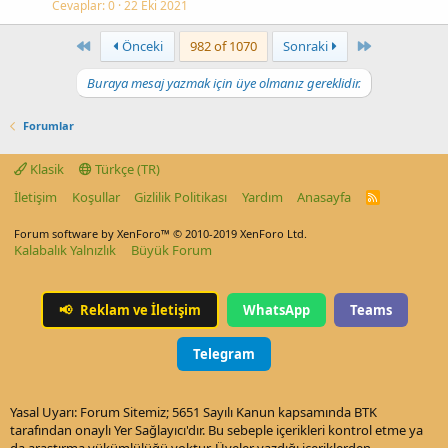
Cevaplar
0
22 Eki 2021
First
Last
Önceki
982 of 1070
Sonraki
Buraya mesaj yazmak için üye olmanız gereklidir.
Forumlar
Klasik
Türkçe (TR)
İletişim
Koşullar
Gizlilik Politikası
Yardım
Anasayfa
R
S
S
Forum software by XenForo™
© 2010-2019 XenForo Ltd.
Kalabalık Yalnızlık
Büyük Forum
📢
Reklam ve İletişim
WhatsApp
Teams
Telegram
Yasal Uyarı: Forum Sitemiz; 5651 Sayılı Kanun kapsamında BTK
tarafından onaylı Yer Sağlayıcı'dır. Bu sebeple içerikleri kontrol etme ya