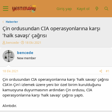
Giriş yap
Kayıt ol
Haberler
Çin ordusundan CIA operasyonlarına karşı
'halk savaşı' çağrısı
K
B
bencede
18 Eki 2021
o
a
n
ş
bencede
u
l
New member
y
a
u
n
b
g
18 Eki 2021
#1
a
ı
ş
ç
Çin ordusundan CIA operasyonlarına karşı 'halk savaşı' çağrısı
l
t
CIA'in Çin'i izlemek üzere yeni bir özel birim kurulduğunu
a
a
kamuoyuna duyurmasının ardından Çin ordusu, CIA
t
r
operasyonlarına karşı 'halk savaşı' çağrısı yaptı.
a
i
n
h
Alıntıdır.
i