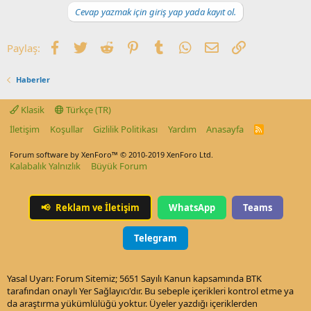
Cevap yazmak için giriş yap yada kayıt ol.
Facebook
Twitter
Reddit
Pinterest
Tumblr
WhatsApp
E-posta
Link
Paylaş:
Haberler
Klasik
Türkçe (TR)
İletişim
Koşullar
Gizlilik Politikası
Yardım
Anasayfa
R
S
S
Forum software by XenForo™
© 2010-2019 XenForo Ltd.
Kalabalık Yalnızlık
Büyük Forum
📢
Reklam ve İletişim
WhatsApp
Teams
Telegram
Yasal Uyarı: Forum Sitemiz; 5651 Sayılı Kanun kapsamında BTK
tarafından onaylı Yer Sağlayıcı'dır. Bu sebeple içerikleri kontrol etme ya
da araştırma yükümlülüğü yoktur. Üyeler yazdığı içeriklerden