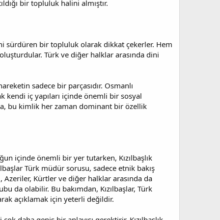
dığı bir topluluk halini almıştır.
rini sürdüren bir topluluk olarak dikkat çekerler. Hem
luşturdular. Türk ve diğer halklar arasında dini
 hareketin sadece bir parçasıdır. Osmanlı
 kendi iç yapıları içinde önemli bir sosyal
da, bu kimlik her zaman dominant bir özellik
uğun içinde önemli bir yer tutarken, Kızılbaşlık
ızılbaşlar Türk müdür sorusu, sadece etnik bakış
 Azeriler, Kürtler ve diğer halklar arasında da
bu da olabilir. Bu bakımdan, Kızılbaşlar, Türk
rak açıklamak için yeterli değildir.
i çok daha geniş bir anlayışı gerektirir. Kızılbaşlık,