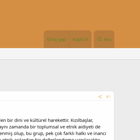
Giriş yap
Kayıt ol
Ara
#1
n bir dini ve kültürel harekettir. Kızılbaşlar,
r; aynı zamanda bir toplumsal ve etnik aidiyeti de
illenmiş olup, bu grup, pek çok farklı halkı ve inancı
e etnik açılardan bir değerlendirme yapılacaktır.