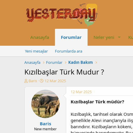
Anasayfa
Forumlar
Neler yeni
Ku
Yeni mesajlar
Forumlarda ara
Anasayfa
Forumlar
Kadın Bakım
Kızılbaşlar Türk Mudur ?
K
B
Baris
12 Mar 2025
o
a
n
ş
12 Mar 2025
u
l
Kızılbaşlar Türk müdür?
y
a
u
n
b
g
Kızılbaşlık, tarihsel olarak Osm
a
ı
genellikle Alevi inançlarıyla il
Baris
ş
ç
barındırır. Kızılbaşların kökeni
l
t
New member
bünyesinde barındırmıştır. Bu y