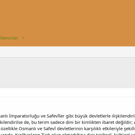
llanıcılar
anlı İmparatorluğu ve Safevîler gibi büyük devletlerle ilişkilendirile
işkilendirilse de, bu terim sadece dini bir kimlikten ibaret değildi
, özellikle Osmanlı ve Safevî devletlerinin karşılıklı etkileriyle şek
azıda, Kızılbaşların Türk olup olmadığına dair tarihsel, kültürel v