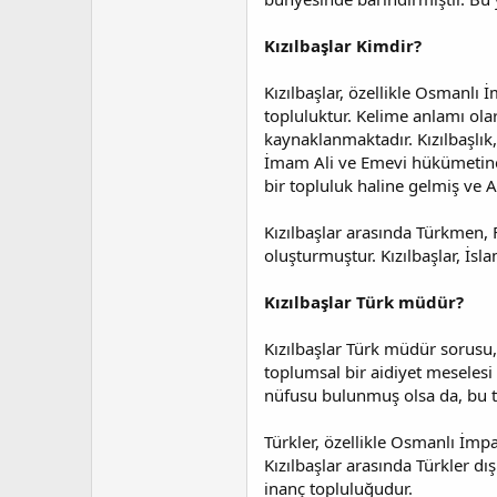
a
a
t
r
a
i
Kızılbaşlar Kimdir?
n
h
i
Kızılbaşlar, özellikle Osmanlı
topluluktur. Kelime anlamı olara
kaynaklanmaktadır. Kızılbaşlık, 
İmam Ali ve Emevi hükümetine ka
bir topluluk haline gelmiş ve Alev
Kızılbaşlar arasında Türkmen, F
oluşturmuştur. Kızılbaşlar, İsla
Kızılbaşlar Türk müdür?
Kızılbaşlar Türk müdür sorusu, p
toplumsal bir aidiyet meselesi
nüfusu bulunmuş olsa da, bu top
Türkler, özellikle Osmanlı İmpa
Kızılbaşlar arasında Türkler dış
inanç topluluğudur.