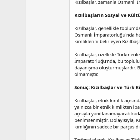
Kızılbaşlar, zamanla Osmanlı İm
Kızılbaşların Sosyal ve Kült
Kızılbaşlar, genellikle toplumda
Osmanlı İmparatorluğu'nda hem 
kimliklerini belirleyen Kızılbaşl
Kızılbaşlar, özellikle Türkmenl
İmparatorluğu’nda, bu topluluk 
dayanışma oluşturmuşlardır. Bu
olmamıştır.
Sonuç: Kızılbaşlar ve Türk K
Kızılbaşlar, etnik kimlik açısın
yalnızca bir etnik kimlikten ib
açısıyla yanıtlanamayacak kadar
benimsenmiştir. Dolayısıyla, Kı
kimliğinin sadece bir parçasıdı
Tarihsel olarak, Kızılbaşlar Türk