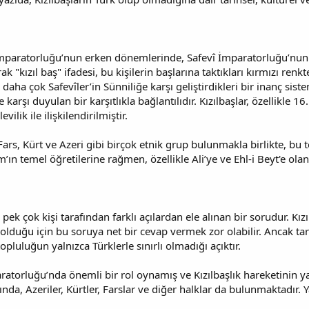
 İmparatorluğu’nun erken dönemlerinde, Safevî İmparatorluğu’nun et
k "kızıl baş" ifadesi, bu kişilerin başlarına taktıkları kırmızı renk
daha çok Safevîler’in Sünniliğe karşı geliştirdikleri bir inanç siste
rşı duyulan bir karşıtlıkla bağlantılıdır. Kızılbaşlar, özellikle 
ilik ile ilişkilendirilmiştir.
ars, Kürt ve Azeri gibi birçok etnik grup bulunmakla birlikte, bu t
m’ın temel öğretilerine rağmen, özellikle Ali’ye ve Ehl-i Beyt'e olan 
ek çok kişi tarafından farklı açılardan ele alınan bir sorudur. Kızıl
 olduğu için bu soruya net bir cevap vermek zor olabilir. Ancak ta
luluğun yalnızca Türklerle sınırlı olmadığı açıktır.
ratorluğu’nda önemli bir rol oynamış ve Kızılbaşlık hareketinin ya
ında, Azeriler, Kürtler, Farslar ve diğer halklar da bulunmaktadır. Ya