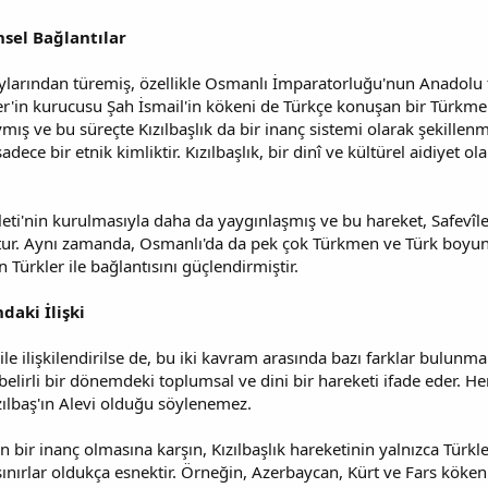
hsel Bağlantılar
boylarından türemiş, özellikle Osmanlı İmparatorluğu'nun Anadol
er'in kurucusu Şah İsmail'in kökeni de Türkçe konuşan bir Türkmen
mış ve bu süreçte Kızılbaşlık da bir inanç sistemi olarak şekillen
dece bir etnik kimliktir. Kızılbaşlık, bir dinî ve kültürel aidiyet o
evleti'nin kurulmasıyla daha da yaygınlaşmış ve bu hareket, Safevîl
ur. Aynı zamanda, Osmanlı'da da pek çok Türkmen ve Türk boyunun 
Türkler ile bağlantısını güçlendirmiştir.
ndaki İlişki
 ile ilişkilendirilse de, bu iki kavram arasında bazı farklar bulunmak
 belirli bir dönemdeki toplumsal ve dini bir hareketi ifade eder. He
ızılbaş'ın Alevi olduğu söylenemez.
ın bir inanç olmasına karşın, Kızılbaşlık hareketinin yalnızca Türkl
 sınırlar oldukça esnektir. Örneğin, Azerbaycan, Kürt ve Fars kökenl