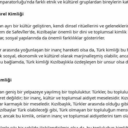
paratorluğu'nda farklı etnik ve kültürel gruplardan bireylerin katıl
ürel Kimliği
n ayrı bir kültür geliştiren, kendi dinsel ritüellerini ve gelenekle
de Safevîler’de, Kızılbaşlar önemli bir dini ve toplumsal kimlik o
ar, sosyal yapılarında da önemli farklılıklar gösterirler.
er arasında yoğunlaşan bir inanç hareketi olsa da, Türk kimliği bu
sosyal, ekonomik ve kültürel olarak marjinalleşmiş olabilir, ancak
 bağlamda, Türk kimliği Kızılbaşlıkla özdeşleşen bir unsur olsa 
imliği
dan geniş bir yelpazeye yayılmış bir topluluktur. Türkler, bu toplul
aret değildir; bir inanç, kültür ve toplumsal aidiyet meselesidir. K
 karmaşık bir meseledir. Kızılbaşlık, Türkler arasında olduğu gibi,
zılbaşlar Türk olabileceği gibi, Türk olmayan bir topluluğun mensu
r, ancak bu kimlik, onların inanç ve toplumsal aidiyetlerini tam ola
lerle sıkı bir şekilde ilişkilendirilmiş olsa da, bu topluluğun kimliğ